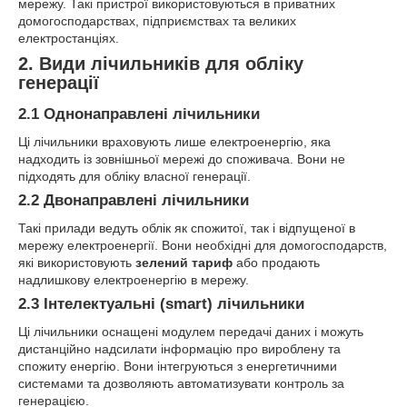
мережу. Такі пристрої використовуються в приватних
домогосподарствах, підприємствах та великих
електростанціях.
2. Види лічильників для обліку
генерації
2.1 Однонаправлені лічильники
Ці лічильники враховують лише електроенергію, яка
надходить із зовнішньої мережі до споживача. Вони не
підходять для обліку власної генерації.
2.2 Двонаправлені лічильники
Такі прилади ведуть облік як спожитої, так і відпущеної в
мережу електроенергії. Вони необхідні для домогосподарств,
які використовують
зелений тариф
або продають
надлишкову електроенергію в мережу.
2.3 Інтелектуальні (smart) лічильники
Ці лічильники оснащені модулем передачі даних і можуть
дистанційно надсилати інформацію про вироблену та
спожиту енергію. Вони інтегруються з енергетичними
системами та дозволяють автоматизувати контроль за
генерацією.