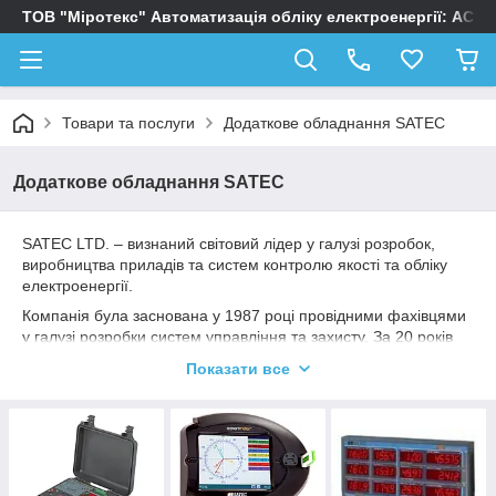
ТОВ "Міротекс" Автоматизація обліку електроенергії: АСК
Товари та послуги
Додаткове обладнання SATEC
Додаткове обладнання SATEC
SATEC LTD. – визнаний світовий лідер у галузі розробок,
виробництва приладів та систем контролю якості та обліку
електроенергії.
Компанія була заснована у 1987 році провідними фахівцями
у галузі розробки систем управління та захисту. За 20 років
роботи компанією Satec накопичено багатий досвід, який
Показати все
дозволяє знаходити оптимальні рішення для енергетичного
сектору по всьому світу.
SATEC виробляє широкий перелік обладнання, починаючи
від базових версій мультиметрів і закінчуючи складними
електронними приладами для аналізу якості, обліку
електроенергії та автоматизації.