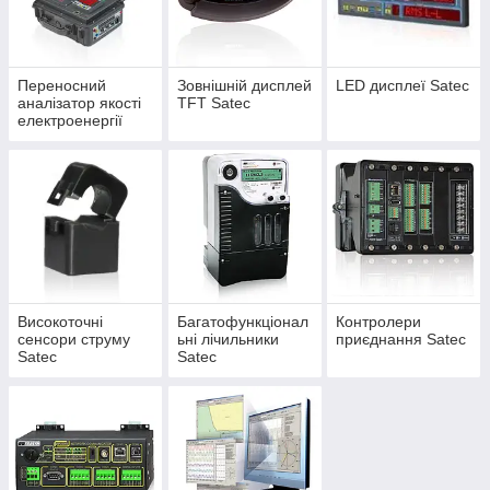
SATEC експортує свою продукцію більш ніж в 40 країн по
всьому світу.
Переносний
Зовнішній дисплей
LED дисплеї Satec
аналізатор якості
TFT Satec
електроенергії
Satec EDL175XR
Високоточні
Багатофункціонал
Контролери
сенсори струму
ьні лічильники
приєднання Satec
Satec
Satec