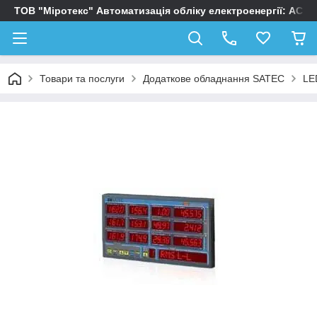
ТОВ "Міротекс" Автоматизація обліку електроенергії: АСК
Товари та послуги
Додаткове обладнання SATEC
LE