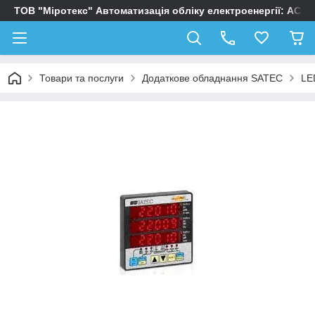
ТОВ "Міротекс" Автоматизація обліку електроенергії: АСК
Товари та послуги
Додаткове обладнання SATEC
LE