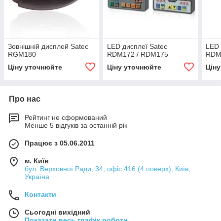
Зовнішній дисплей Satec
LED дисплеї Satec
LED 
RGM180
RDM172 / RDM175
RDM
Ціну уточнюйте
Ціну уточнюйте
Цін
Про нас
Рейтинг не сформований
Менше 5 відгуків за останній рік
Працює з 05.06.2011
м. Київ
бул. Верховної Ради, 34, офіс 416 (4 поверх), Київ,
Україна
Контакти
Сьогодні вихідний
Показати весь графік роботи