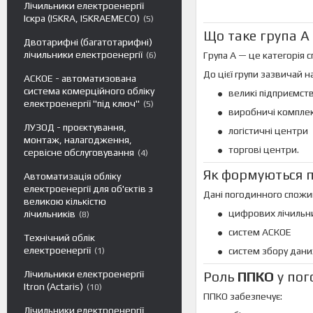
Лічильники електроенергії
Іскра (ISKRA, ISKRAEMECO)
5
Що таке група А
Двотарифні (багатотарифні)
лічильники електроенергії
Група А — це категорія 
6
До цієї групи зазвичай 
АСКОЕ - автоматизована
система комерційного обліку
великі підприємст
електроенергії "під ключ"
5
виробничі компле
ЛУЗОД - проєктування,
логістичні центри
монтаж, налагодження,
торгові центри.
сервісне обслуговування
4
Як формуються п
Автоматизація обліку
електроенергії для об'єктів з
Дані погодинного спожи
великою кількістю
цифрових лічильни
лічильників
8
систем АСКОЕ
Технічний облік
електроенергії
систем збору дани
1
Лічильники електроенергії
Роль
ППКО
у пог
Itron (Actaris)
10
ППКО забезпечує:
Лічильники електроенергії