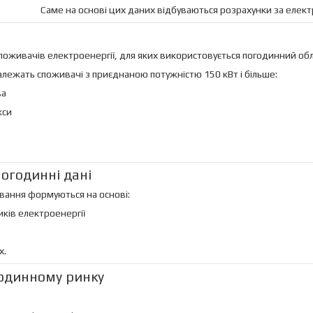
Саме на основі цих даних відбуваються розрахунки за елект
споживачів електроенергії, для яких використовується погодинний обл
належать споживачі з приєднаною потужністю 150 кВт і більше:
ва
кси
огодинні дані
вання формуються на основі:
ків електроенергії
х.
одинному ринку