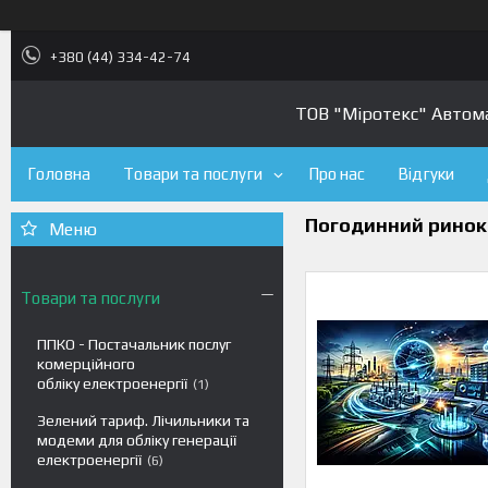
+380 (44) 334-42-74
ТОВ "Міротекс" Автомат
Головна
Товари та послуги
Про нас
Відгуки
Погодинний ринок е
Товари та послуги
ППКО - Постачальник послуг
комерційного
обліку електроенергії
1
Зелений тариф. Лічильники та
модеми для обліку генерації
електроенергії
6