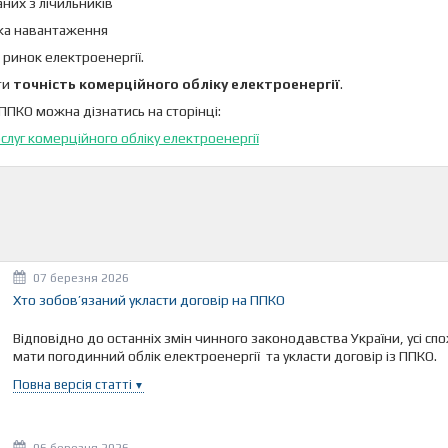
них з лічильників
ка навантаження
 ринок електроенергії.
ти
точність комерційного обліку електроенергії
.
ППКО можна дізнатись на сторінці:
луг комерційного обліку електроенергії
07 березня 2026
Хто зобов’язаний укласти договір на ППКО
Відповідно до останніх змін чинного законодавства України, усі сп
мати погодинний облік електроенергії та укласти договір із ППКО.
Повна версія статті