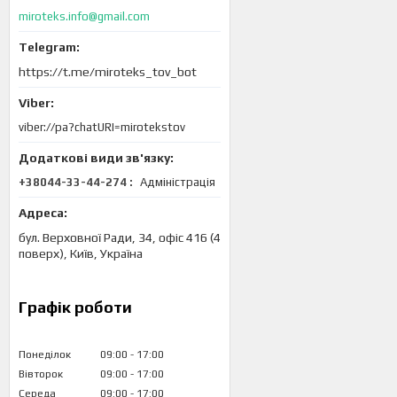
miroteks.info@gmail.com
https://t.me/miroteks_tov_bot
viber://pa?chatURI=mirotekstov
+38044-33-44-274
Адміністрація
бул. Верховної Ради, 34, офіс 416 (4
поверх), Київ, Україна
Графік роботи
Понеділок
09:00
17:00
Вівторок
09:00
17:00
Середа
09:00
17:00