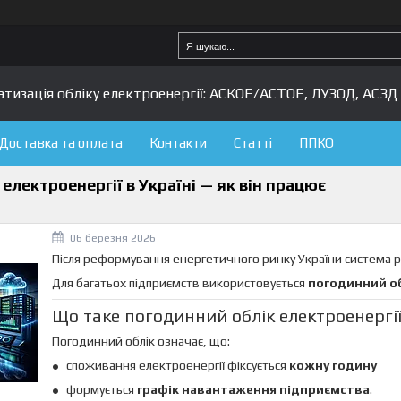
изація обліку електроенергії: АСКОЕ/АСТОЕ, ЛУЗОД, АСЗД 
Доставка та оплата
Контакти
Статті
ППКО
лектроенергії в Україні — як він працює
06 березня 2026
Після реформування енергетичного ринку України система р
Для багатьох підприємств використовується
погодинний об
Що таке погодинний облік електроенергі
Погодинний облік означає, що:
споживання електроенергії фіксується
кожну годину
формується
графік навантаження підприємства
.