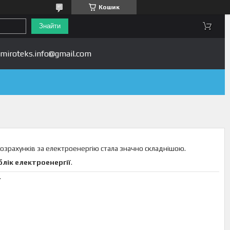
Кошик
Знайти
miroteks.info@gmail.com
озрахунків за електроенергію стала значно складнішою.
лік електроенергії
.
ї