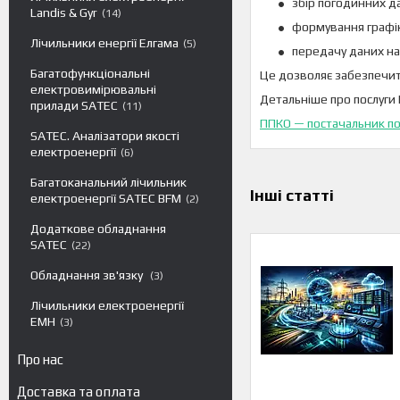
збір погодинних да
Landis & Gyr
14
формування графі
Лічильники енергії Елгама
5
передачу даних на
Багатофункціональні
Це дозволяє забезпечи
електровимірювальні
Детальніше про послуги 
прилади SATEC
11
ППКО — постачальник пос
SATEC. Аналізатори якості
електроенергії
6
Багатоканальний лічильник
Інші статті
електроенергії SATEC BFM
2
Додаткове обладнання
SATEC
22
Обладнання зв'язку
3
Лічильники електроенергії
EMH
3
Про нас
Доставка та оплата