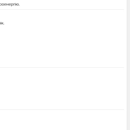
роенергію.
ік.