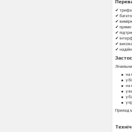
Перев
✔ трифа
✔ багато
✔ вимірю
✔ пряме
✔ підтр
✔ інтер
✔ висок
✔ надійн
Засто
Лічильни
на 
у б
на 
у 
у 
у 
Прилад 
Техніч