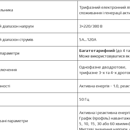
Трифазний електронний ліч
ильника
споживання і генерації акти
 діапазон напруги
3×220/380 В
 діапазон струмів
5А...120А
Багатотарифний
(до 4 та
 параметри
Може використовуватися я
Однофазне дводротове,
ключення
трифазне 3-х та 4-х дрото
чності
Активна енергія - 1.0, реак
50 Гц
Активна і реактивна енергія
Графік (профіль) навантаж
вані параметри
5, 10, 15, 30 або 60 хвилин
Миттєві значення напруги, 