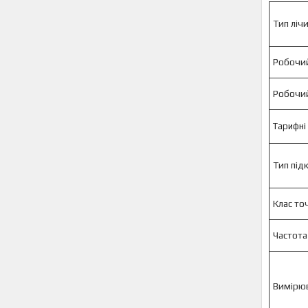
Тип ліч
Робочий
Робочий
Тарифні
Тип під
Клас то
Частота
Вимірю