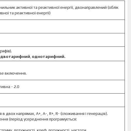
ильник активної та реактивної енергії, двонаправлений (облік
вної та реактивної енергії)
рифів).
двотарифний
однотарифний.
к
,
ве включення.
тивна - 2.0
 в двох напрямах, А+, А-, R+, R- (споживання і генерація).
ення (період усереднення програмується:
)
струму, потужності, коеф. потужності, частоти.