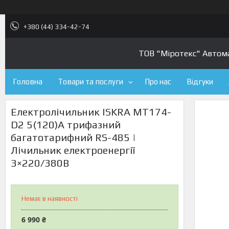
+380 (44) 334-42-74
ТОВ "Міротекс" Автомат
Головна
Товари та послуги
Про нас
Відгуки
Електролічильник ISKRA MT174-
D2 5(120)A трифазний
багатотарифний RS-485 |
Лічильник електроенергії
3×220/380В
Немає в наявності
6 990 ₴