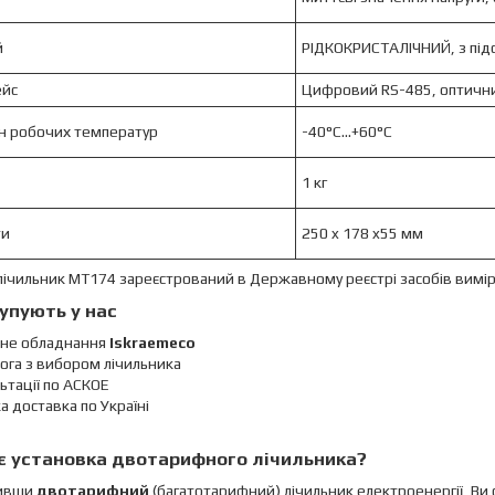
й
РІДКОКРИСТАЛІЧНИЙ, з під
ейс
Цифровий RS-485, оптичн
н робочих температур
-40°С...+60°С
1 кг
ти
250 x 178 x55 мм
ічильник МТ174 зареєстрований в Державному реєстрі засобів вимі
упують у нас
йне обладнання
Iskraemeco
ога з вибором лічильника
ьтації по АСКОЕ
 доставка по Україні
 установка двотарифного лічильника?
вивши
двотарифний
(багатотарифний) лічильник електроенергії, Ви