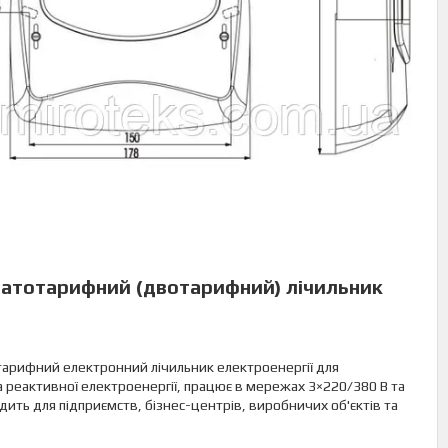
атотарифний (двотарифний) лічильник
тарифний електронний лічильник електроенергії для
а реактивної електроенергії, працює в мережах 3×220/380 В та
ить для підприємств, бізнес-центрів, виробничих об'єктів та