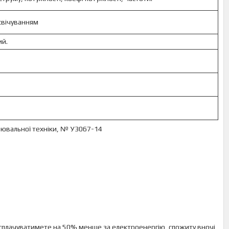
свічуванням
ий.
рювальної техніки, № У3067-14
 сплачуватимете на 50% менше за електроенергію, спожиту вночі