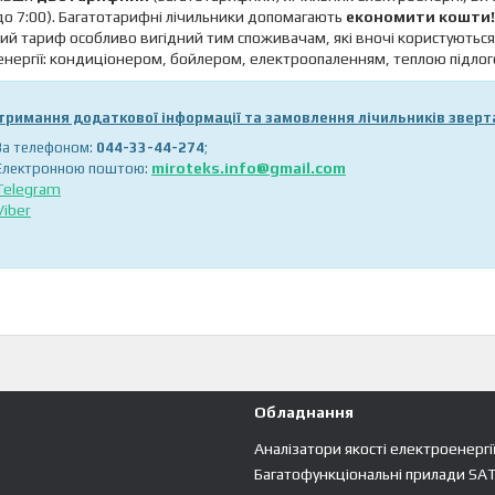
 до 7:00). Багатотарифні лічильники допомагають
економити кошти!
й тариф особливо вигідний тим споживачам, які вночі користуютьс
нергії: кондиціонером, бойлером, електроопаленням, теплою підло
тримання додаткової інформації та замовлення лічильників зверт
За телефоном:
044-33-44-274
;
miroteks.info@gmail.com
Електронною поштою:
Telegram
Viber
Обладнання
Аналізатори якості електроенергі
Багатофункціональні прилади SA