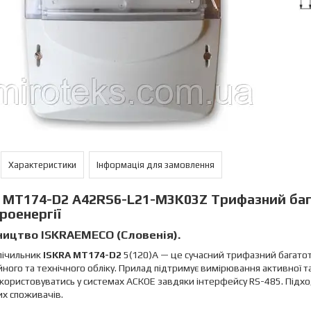
Характеристики
Інформація для замовлення
A
MT174-D2 A42RS6-L21-M3K03Z Трифазний баг
роенергії
ицтво ISKRAEMECO (Словенія).
лічильник
ISKRA MT174-D2
5(120)A — це сучасний трифазний багато
ного та технічного обліку. Прилад підтримує вимірювання активної т
ористовуватись у системах АСКОЕ завдяки інтерфейсу RS-485. Підход
х споживачів.