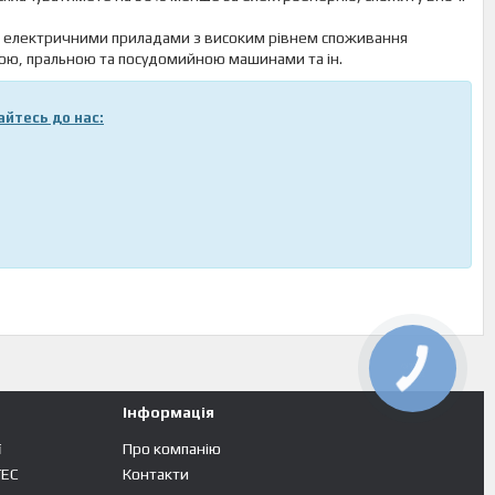
я електричними приладами з високим рівнем споживання
гою, пральною та посудомийною машинами та ін.
айтесь до нас:
Інформація
ї
Про компанію
TEC
Контакти