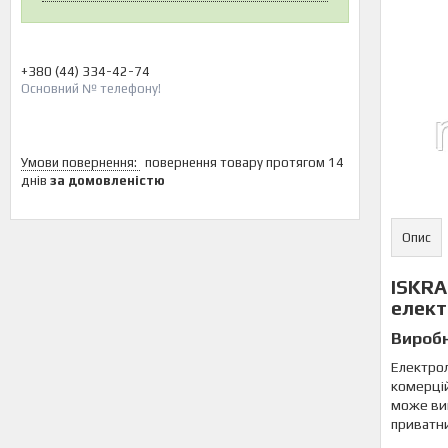
+380 (44) 334-42-74
Основний № телефону!
повернення товару протягом 14
днів
за домовленістю
Опис
ISKR
елект
Виробн
Електро
комерцій
може вик
приватни