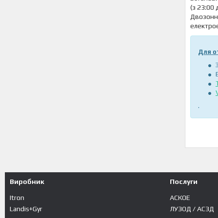
(з 23:00
Двозонни
електрое
Для о
.
Виробник
Послуги
Itron
АСКОЕ
Landis+Gyr
ЛУЗОД / АСЗД