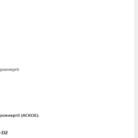
роенергії:
роенергії (АСКОЕ)
.
-D2