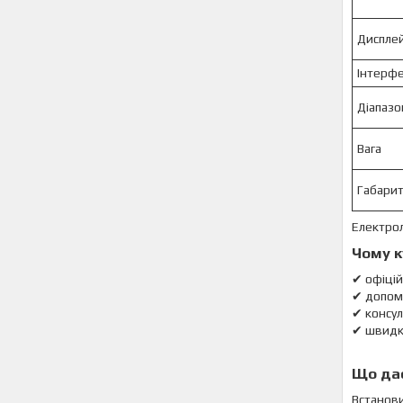
Диспле
Інтерф
Діапазо
Вага
Габари
Електрол
Чому к
✔ офіці
✔ допом
✔ консул
✔ швидка
Що дає
Встано