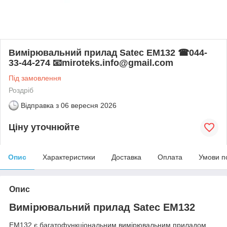
Вимірювальний прилад Satec EM132 ☎044-
33-44-274 📧miroteks.info@gmail.com
Під замовлення
Роздріб
Відправка з
06 вересня 2026
Ціну уточнюйте
Опис
Характеристики
Доставка
Оплата
Умови п
Опис
Вимірювальний прилад Satec EM132
EM132 є багатофункціональним вимірювальним приладом,