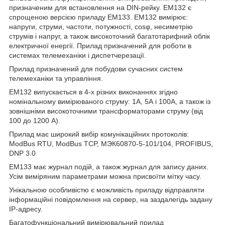
призначеним для встановлення на DIN-рейку. EM132 є
спрощеною версією приладу ЕМ133. EM132 вимірює:
напруги, струми, частоти, потужності, cosφ, несиметрію
струмів і напруг, а також високоточний багатотарифний облік
електричної енергії. Прилад призначений для роботи в
системах телемеханіки і диспетчерезації.
Прилад призначений для побудови сучасних систем
телемеханіки та управління.
EM132 випускається в 4-х різних виконаннях згідно
номінальному вимірюваного струму: 1А, 5А і 100А, а також із
зовнішніми високоточними трансформаторами струму (від
100 до 1200 А).
Прилад має широкий вибір комунікаційних протоколів:
ModBus RTU, ModBus TCP, МЭК60870-5-101/104, PROFIBUS,
DNP 3.0
ЕМ133 має журнал подій, а також журнал для запису даних.
Усім виміряним параметрами можна присвоїти мітку часу.
Унікальною особливістю є можливість приладу відправляти
інформаційні повідомлення на сервер, на заздалегідь задану
IP-адресу.
Багатофункціональний вимірювальний прилад