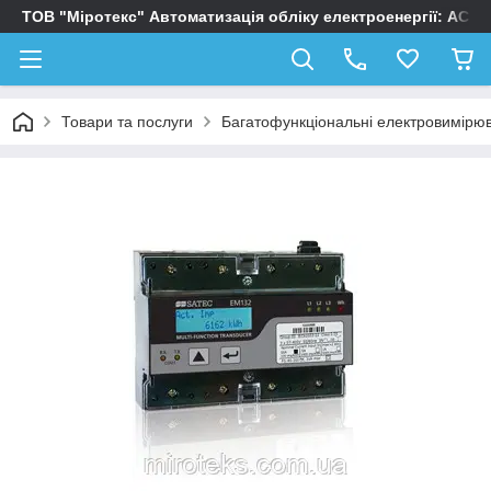
ТОВ "Міротекс" Автоматизація обліку електроенергії: АСК
Товари та послуги
Багатофункціональні електровимірю