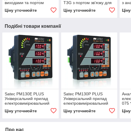
виходами та портом
T3G з портом зв'язку для
з ан
зв'язку для приладів Satec
Satec PM130, PM135,
для 
Ціну уточнюйте
Ціну уточнюйте
Цін
PM130, PM135, EM132,
EM132, EM133.
EM1
EM133
Подібні товари компанії
Satec PM130E PLUS
Satec PM130P PLUS
Анал
Універсальний прилад
Універсальний прилад
елек
електровимірювальний
електровимірювальний
075 
☎044-33-44-274 📧
☎044-33-44-274 📧
miro
Ціну уточнюйте
Ціну уточнюйте
Цін
miroteks.info@gmail.com
miroteks.info@gmail.com
Про нас